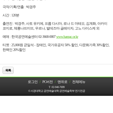
극작/기획/연출 : 박경주
시간 : 120분
출연진 : 박경주, 사토 유키에, 프릅 다시마, 로나 드 마테오, 김계화, 아카이
코지로, 체롱나뜨미뜨, 우르나, 발데즈마 글레이자, 고노 다이스케 외
예매 : 한국공연예술센터 02-3668-0007
www.hanpac.or.kr
티켓 : 25,000원 균일석 - 장애인, 국가유공자 50% 할인, 다문화가족 30%할인,
한팩인 20%할인
목록
로그인
/
PC버전
/
맨위로
/
전체메뉴
T :
02-940-7699
© 서경대학교 공연예술대학 공연예술학부 연기전공