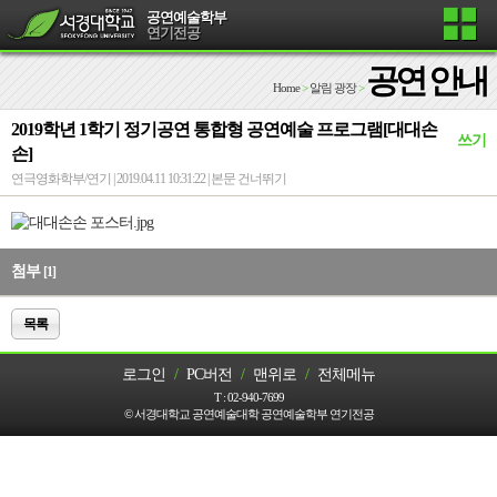
공연예술학부
연기전공
공연 안내
Home
>
알림 광장
>
2019학년 1학기 정기공연 통합형 공연예술 프로그램[대대손
쓰기
손]
연극영화학부/연기 | 2019.04.11 10:31:22 |
본문 건너뛰기
첨부
[1]
목록
로그인
/
PC버전
/
맨위로
/
전체메뉴
T :
02-940-7699
© 서경대학교 공연예술대학 공연예술학부 연기전공