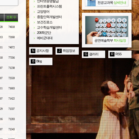
인터넷증명발급
전공교과목
상세안내
프린트출력시스템
교양영어
종합인력개발센터
조회 수
보건진료소
-28
74618
교수학습개발센터
206학군단
-13
73160
예비군대대
공연예술학부
학사일정
-11
74072
N
공지사항
J
취업정보
G
갤러리
R
RSS
-18
77356
B
Blog
-07
71238
-07
72559
-11
71603
-07
71422
-29
71337
-16
71203
-07
71343