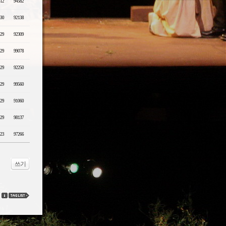
-12
94582
-30
92138
-29
92309
-29
99078
-29
92250
-29
99560
-29
91060
-29
98137
-23
97266
쓰기