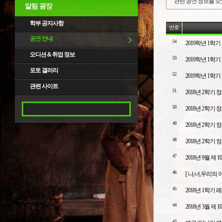
관련 공연 정보를 
알림 광장
학부 공지사항
번호
공연 안내
54
2019학년 1
오디션 & 취업 정보
53
2019학년 1
포토 갤러리
52
2019학년 1
관련 사이트
51
2018년 2학기
50
2018년 2학기
49
2018년 2학기
48
2018년 2학기
47
2018년 9월 제
46
[ 나,너,우리의 이야기
45
2018년 1학기
44
2018년 3월 제
43