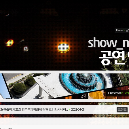
Home
>
알
Classroom
in Seo
3) 연출작 제22회 전주국제영화제 단편 코리안시네마...
/
2021-04-08
프린트