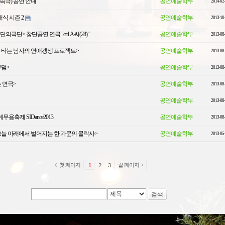
속극) 공연 안내
공연예술학부
2014-02
래식 시즌 2
공연예술학부
2013-10
극단> 창단공연 연극 "ctrl A씨(28)"
공연예술학부
2013-08
 타는 남자의 연애갱생 프로젝트>
공연예술학부
2013-08
무덤>
공연예술학부
2013-08
 연극>
공연예술학부
2013-08
공연예술학부
2013-08
무용축제 SIDance2013
공연예술학부
2013-08
그늘 아래에서 벌어지는 한 가문의 몰락사>
공연예술학부
2013-05
첫 페이지
끝 페이지
1
2
3
검색