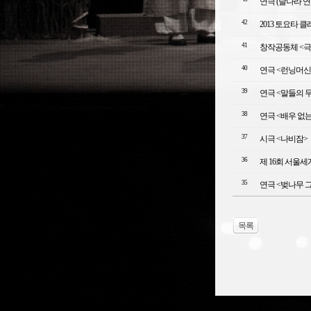
연극 (달나라 연
42
2013 토요타 클
41
창작공동체 <극단의
40
연극 <런닝머신
39
연극 <말들의 
38
연극 <배우 없는
37
시극 <나비잠>
36
제 16회 서울세계
35
연극 <벚나무 
목록