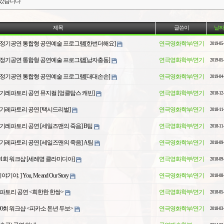
모았습니다
제목
글쓴이
날짜
학기 정기공연 통합형 공연예술 프로그램[한번더해요]
연극영화학부/연기
2019-05
학기 정기공연 통합형 공연예술 프로그램[남자충동]
연극영화학부/연기
2019-05
학기 정기공연 통합형 공연예술 프로그램[대대손손]
연극영화학부/연기
2019-04
 정기레파토리 공연 뮤지컬 [엉클탐스 캐빈]
연극영화학부/연기
2018-12
 정기레파토리 공연 [택시드리벌]
연극영화학부/연기
2018-11
 정기레파토리 공연 [세일즈맨의 죽음] B팀
연극영화학부/연기
2018-11
 정기레파토리 공연 [세일즈맨의 죽음] A팀
연극영화학부/연기
2018-09
 101회 워크샵 [세례명 클라미디아]
연극영화학부/연기
2018-09
야. ] You, Me and Our Story
연극영화학부/연기
2018-08
 레파토리 공연 <희한한 한쌍>
연극영화학부/연기
2018-05
 100회 워크샵 <피카소 돈년 두보>
연극영화학부/연기
2018-03