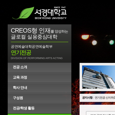
CREOS형 인재
를 양성하는
글로컬 실용중심대학
공연예술대학
공연예술학부
연기전공
DIVISION OF PERFORMING ARTS ACTING
전공 소개
교육 과정
학사 안내
구성원
공지사항
:
연기전공 신지우(1
전공/학생 활동