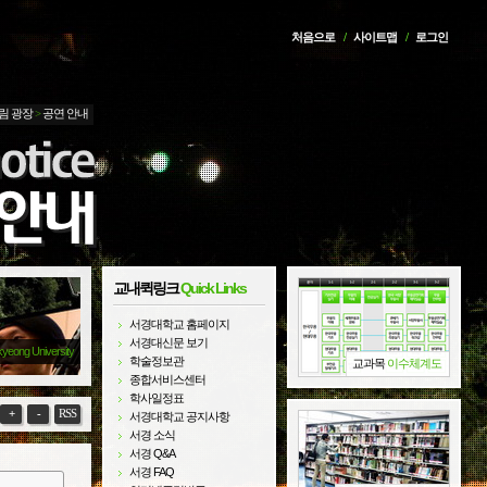
처음으로
/
사이트맵
/
로그인
림 광장
>
공연 안내
교내퀵링크
Quick Links
서경대학교 홈페이지
서경대신문 보기
kyeong University
학술정보관
교과목
이수체계도
종합서비스센터
학사일정표
+
-
RSS
서경대학교 공지사항
서경 소식
서경 Q&A
서경 FAQ